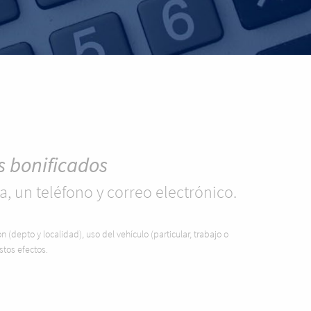
os bonificados
a, un teléfono y correo electrónico.
(depto y localidad), uso del vehículo (particular, trabajo o
stos efectos.