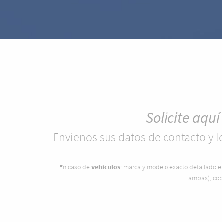
Solicite aquí
Envíenos sus datos de contacto y lo
En caso de
vehículos
: marca y modelo exacto detallado en 
ambas), cobe